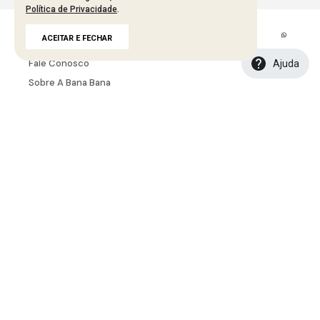
Política de Privacidade
.
A MARCA
ACEITAR E FECHAR
Fale Conosco
Ajuda
Sobre A Bana Bana
Política De Segurança
Troca E Devolução
Política De Entrega
Tabela De Medidas
INSTITUCIONAL
Seja Um Representante
Seja Um Lojista
Portal B2B
Seja Uma Creator
Seja Uma Afiliada