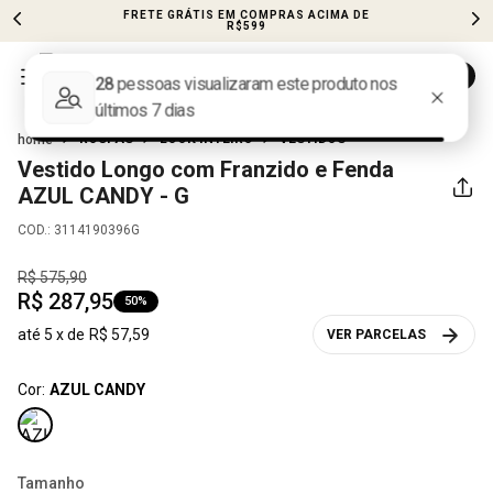
FRETE GRÁTIS EM COMPRAS ACIMA DE
R$599
ROUPAS
LOOK INTEIRO
VESTIDOS
Vestido Longo com Franzido e Fenda
AZUL CANDY - G
COD.
:
3114190396G
R$
575
,
90
R$
287
,
95
50%
até
5
x de
R$
57
,
59
VER PARCELAS
Cor:
AZUL CANDY
Tamanho