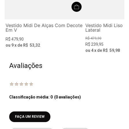
Vestido Midi De Alças Com Decote
Vestido Midi Liso 
Em V
Lateral
R$
479
,
90
R$
479
,
90
R$
239
,
95
ou
9
x de
R$
53
,
32
ou
4
x de
R$
59
,
98
Avaliações
☆
☆
☆
☆
☆
Classificação média: 0
(0 avaliações)
Faça login para escrever uma avaliação.