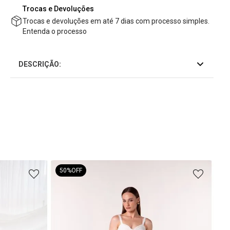
Trocas e Devoluções
Trocas e devoluções em até 7 dias com processo simples.
Entenda o processo
DESCRIÇÃO:
50%
OFF
Ves
Fro
R$
4
R$
2
ou
4