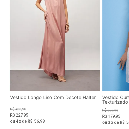
Vestido Longo Liso Com Decote Halter
Vestido Cur
Texturizado
R$
455
,
90
R$
359
,
90
R$
227
,
95
R$
179
,
95
ou
4
x de
R$
56
,
98
ou
3
x de
R$
5