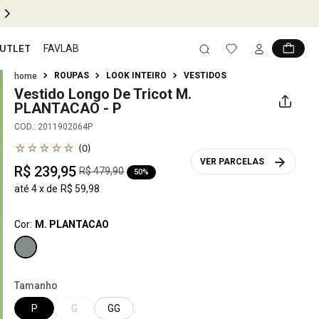
UTLET
FAVLAB
ROUPAS
LOOK INTEIRO
VESTIDOS
Vestido Longo De Tricot
M.
PLANTACAO - P
COD.
:
2011902064P
☆
☆
☆
☆
☆
(
0
)
VER PARCELAS
R$
239
,
95
R$
479
,
90
50%
até
4
x de
R$
59
,
98
Cor:
M. PLANTACAO
Tamanho
P
G
GG