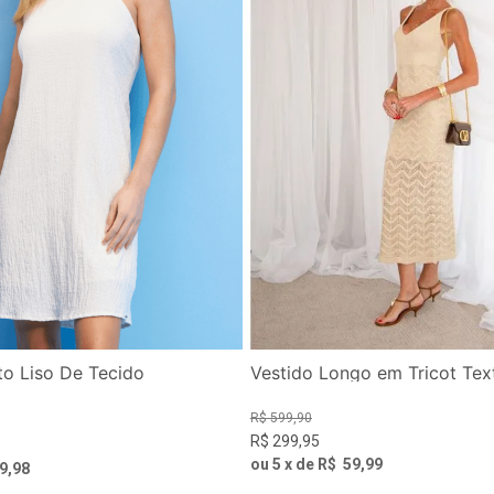
to Liso De Tecido
Vestido Longo em Tricot Tex
R$
599
,
90
R$
299
,
95
ou
5
x de
R$
59
,
99
9
,
98