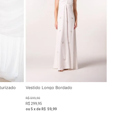
turizado
Vestido Longo Bordado
R$
599
,
90
R$
299
,
95
ou
5
x de
R$
59
,
99