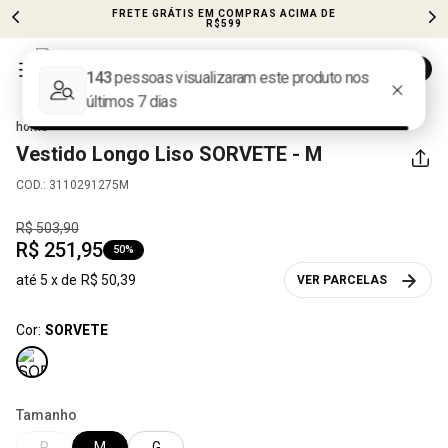
FRETE GRÁTIS EM COMPRAS ACIMA DE
R$599
ROUPAS
LOOK INTEIRO
VESTIDOS
Vestido Longo Liso
SORVETE - M
COD.
:
3110291275M
R$
503
,
90
R$
251
,
95
50%
até
5
x de
R$
50
,
39
VER PARCELAS
Cor:
SORVETE
Tamanho
P
M
G