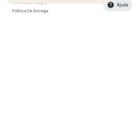
Troca E Devolução
Ajuda
Política De Entrega
Tabela De Medidas
INSTITUCIONAL
Seja Um Representante
Seja Um Lojista
Portal B2B
SAC
sac.ecommerce@banabana.com.br
Seg. à Sex.
08:00 ÀS 12:00 e 13:00 às 17:00