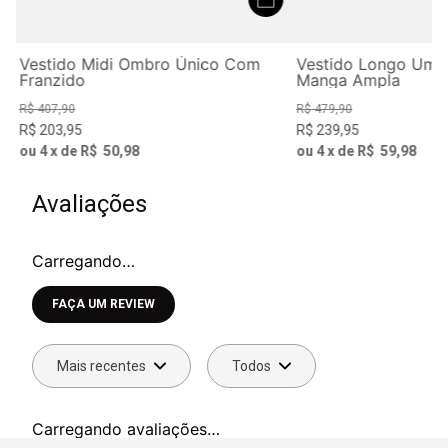
Vestido Midi Ombro Único Com
Vestido Longo Um
Franzido
Manga Ampla
R$
407
,
90
R$
479
,
90
R$
203
,
95
R$
239
,
95
ou
4
x de
R$
50
,
98
ou
4
x de
R$
59
,
98
Avaliações
Carregando…
Faça login para escrever uma avaliação.
Mais recentes
Todos
Carregando avaliações…