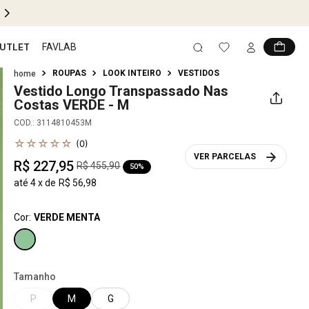
PIX 5% OFF EM TODO SITE
UTLET
FAVLAB
ROUPAS
LOOK INTEIRO
VESTIDOS
Vestido Longo Transpassado Nas
Costas
VERDE - M
COD.
:
3114810453M
☆
☆
☆
☆
☆
(
0
)
VER PARCELAS
R$
227
,
95
R$
455
,
90
50%
até
4
x de
R$
56
,
98
Cor:
VERDE MENTA
Tamanho
P
M
G