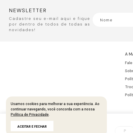
NEWSLETTER
Cadastre seu e-mail aqui e fique
por dentro de todos de todas as
novidades!
A M
Fal
Sobr
Polí
Troc
Polí
Usamos cookies para melhorar a sua experiência. Ao
continuar navegando, você concorda com a nossa
Política de Privacidade
.
Developed by
Tecnology
R$
227
,
95
ACEITAR E FECHAR
R$
455
,
90
50%
P