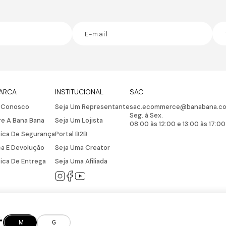
ARCA
INSTITUCIONAL
SAC
e Conosco
Seja Um Representante
sac.ecommerce@banabana.co
Seg. à Sex.
e A Bana Bana
Seja Um Lojista
08:00 às 12:00 e 13:00 às 17:00
tica De Segurança
Portal B2B
a E Devolução
Seja Uma Creator
tica De Entrega
Seja Uma Afiliada
M
G