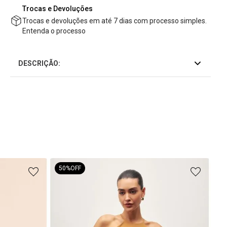
Trocas e Devoluções
Trocas e devoluções em até 7 dias com processo simples.
Entenda o processo
DESCRIÇÃO:
50%
OFF
Ves
R$
5
R$
2
ou
5