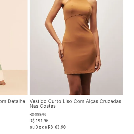
om Detalhe
Vestido Curto Liso Com Alças Cruzadas
Nas Costas
R$
383
,
90
R$
191
,
95
ou
3
x de
R$
63
,
98