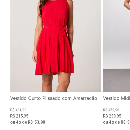
Vestido Curto Plissado com Amarração
Vestido Mid
R$
431
,
90
R$
479
,
90
R$
215
,
95
R$
239
,
95
ou
4
x de
R$
53
,
98
ou
4
x de
R$
5