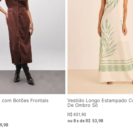
i com Botões Frontais
Vestido Longo Estampado C
De Ombro Só
R$
431
,
90
ou
8
x de
R$
53
,
98
9
,
98