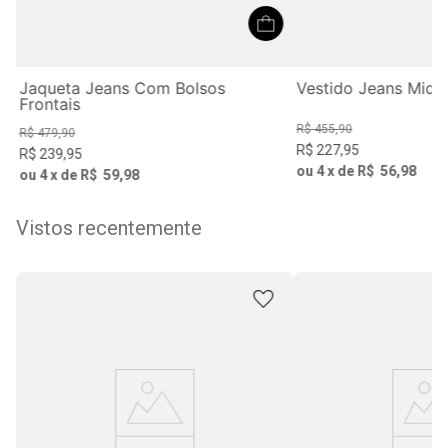
Jaqueta Jeans Com Bolsos
Vestido Jeans Midi
Frontais
R$
455
,
90
R$
479
,
90
R$
227
,
95
R$
239
,
95
ou
4
x de
R$
56
,
98
ou
4
x de
R$
59
,
98
Vistos recentemente