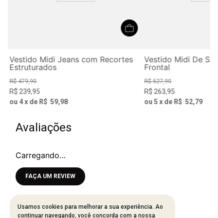
Vestido Midi Jeans com Recortes
Vestido Midi De Sa
Estruturados
Frontal
R$
479
,
90
R$
527
,
90
R$
239
,
95
R$
263
,
95
ou
4
x de
R$
59
,
98
ou
5
x de
R$
52
,
79
Avaliações
Carregando…
Faça login para escrever uma avaliação.
Mais recentes
Todos
Usamos cookies para melhorar a sua experiência. Ao
continuar navegando, você concorda com a nossa