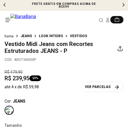
FRETE GRÁTIS EM COMPRAS ACIMA DE
R$599
JEANS
LOOK INTEIRO
VESTIDOS
Vestido Midi Jeans com Recortes
Estruturados
JEANS - P
COD.
:
4057160050P
R$
479
,
90
R$
239
,
95
50%
até
4
x de
R$
59
,
98
VER PARCELAS
Cor:
JEANS
Tamanho