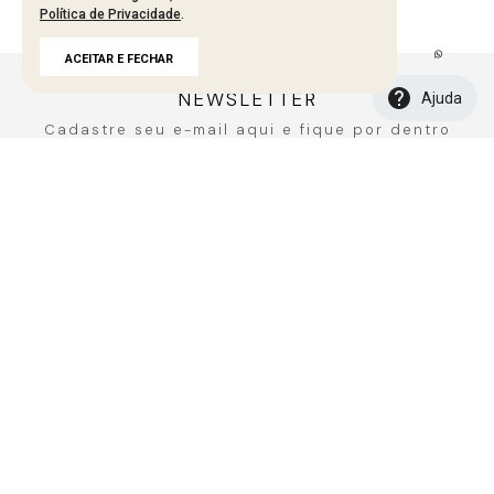
Política de Privacidade
.
Carregando avaliações…
ACEITAR E FECHAR
NEWSLETTER
Ajuda
Cadastre seu e-mail aqui e fique por dentro
de todos de todas as novidades!
CADASTRAR
A MARCA
Fale Conosco