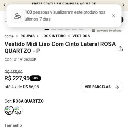
FRETE GRÁTIS EM COMPRAS ACIMA DE
R$599
ROUPAS
LOOK INTEIRO
VESTIDOS
Vestido Midi Liso Com Cinto Lateral
ROSA
QUARTZO - P
COD.
:
3119120233P
R$
455
,
90
R$
227
,
95
50%
até
4
x de
R$
56
,
98
VER PARCELAS
Cor:
ROSA QUARTZO
Tamanho