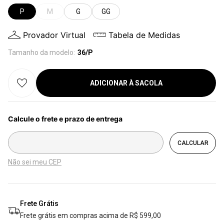
P
M
G
GG
Provador Virtual
Tabela de Medidas
Tamanho da modelo:
36/P
ADICIONAR À SACOLA
Não sei meu CEP
Frete Grátis
Frete grátis em compras acima de R$ 599,00