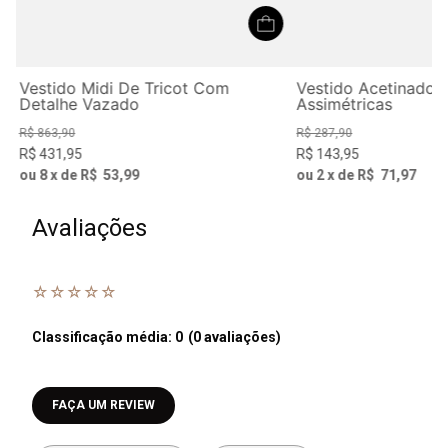
Vestido Midi De Tricot Com
Vestido Acetinado 
Detalhe Vazado
Assimétricas
R$
863
,
90
R$
287
,
90
R$
431
,
95
R$
143
,
95
ou
8
x de
R$
53
,
99
ou
2
x de
R$
71
,
97
Avaliações
☆
☆
☆
☆
☆
Classificação média: 0
(0 avaliações)
Faça login para escrever uma avaliação.