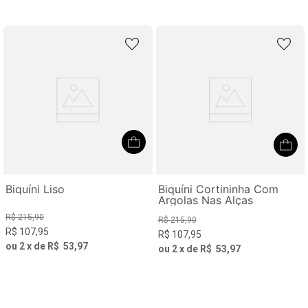
Biquíni Liso
Biquíni Cortininha Com
Argolas Nas Alças
R$
215
,
90
R$
215
,
90
R$
107
,
95
R$
107
,
95
ou
2
x de
R$
53
,
97
ou
2
x de
R$
53
,
97