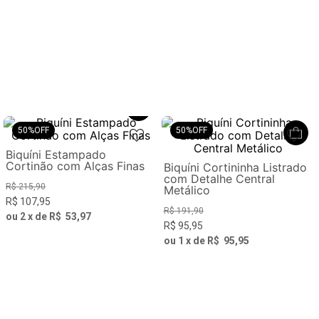
50%
OFF
50%
OFF
Biquíni Estampado
Cortinão com Alças Finas
Biquíni Cortininha Listrado
com Detalhe Central
R$
215
,
90
Metálico
R$
107
,
95
R$
191
,
90
ou
2
x de
R$
53
,
97
R$
95
,
95
ou
1
x de
R$
95
,
95