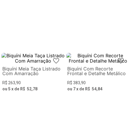
Biquíni Meia Taça Listrado
Biquíni Com Recorte
Com Amarração
Frontal e Detalhe Metálico
R$
263
,
90
R$
383
,
90
ou
5
x de
R$
52
,
78
ou
7
x de
R$
54
,
84