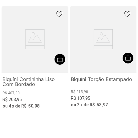
Biquíni Cortininha Liso
Biquíni Torção Estampado
Com Bordado
R$
215
,
90
R$
407
,
90
R$
107
,
95
R$
203
,
95
ou
2
x de
R$
53
,
97
ou
4
x de
R$
50
,
98