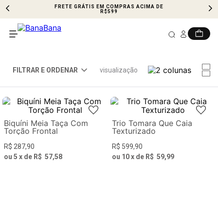
FRETE GRÁTIS EM COMPRAS ACIMA DE
R$599
visualização
Biquíni Meia Taça Com
Trio Tomara Que Caia
Torção Frontal
Texturizado
R$
287
,
90
R$
599
,
90
ou
5
x de
R$
57
,
58
ou
10
x de
R$
59
,
99