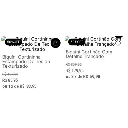
50%
OFF
50%
OFF
Biquíni Cortinão Com
Detalhe Trançado
Biquíni Cortininha
Estampado De Tecido
R$
359
,
90
Texturizado
R$
179
,
95
R$
167
,
90
ou
3
x de
R$
59
,
98
R$
83
,
95
ou
1
x de
R$
83
,
95