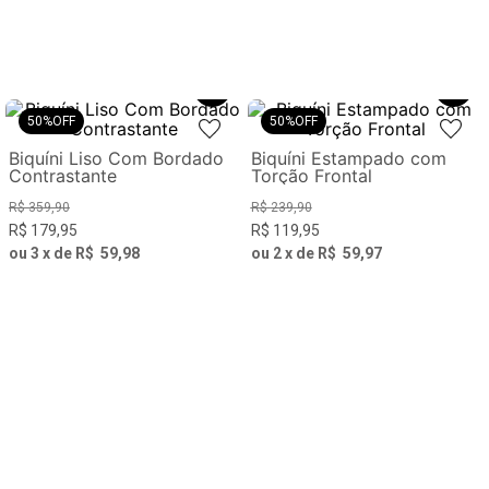
50%
OFF
50%
OFF
Biquíni Liso Com Bordado
Biquíni Estampado com
Contrastante
Torção Frontal
R$
359
,
90
R$
239
,
90
R$
179
,
95
R$
119
,
95
ou
3
x de
R$
59
,
98
ou
2
x de
R$
59
,
97