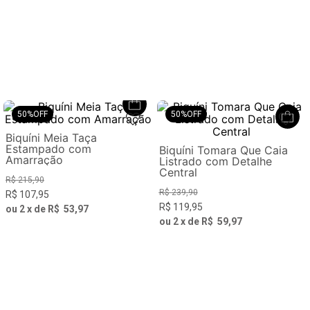
50%
OFF
50%
OFF
Biquíni Meia Taça
Estampado com
Biquíni Tomara Que Caia
Amarração
Listrado com Detalhe
Central
R$
215
,
90
R$
239
,
90
R$
107
,
95
R$
119
,
95
ou
2
x de
R$
53
,
97
ou
2
x de
R$
59
,
97