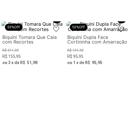
50%
OFF
50%
OFF
Biquíni Tomara Que Caia
Biquíni Dupla Face
com Recortes
Cortininha com Amarração
R$
311
,
90
R$
191
,
90
R$
155
,
95
R$
95
,
95
ou
3
x de
R$
51
,
98
ou
1
x de
R$
95
,
95