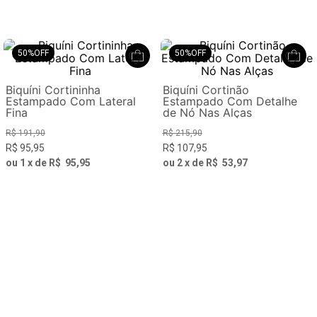
50%
OFF
50%
OFF
Biquíni Cortininha
Biquíni Cortinão
Estampado Com Lateral
Estampado Com Detalhe
Fina
de Nó Nas Alças
R$
191
,
90
R$
215
,
90
R$
95
,
95
R$
107
,
95
ou
1
x de
R$
95
,
95
ou
2
x de
R$
53
,
97