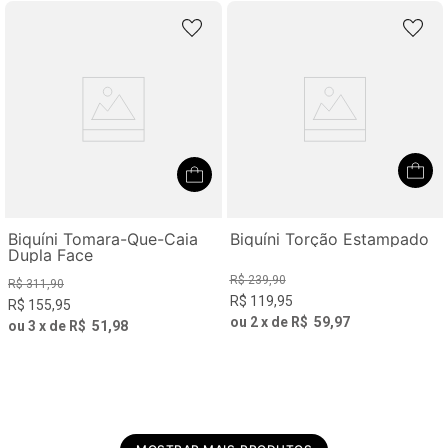
Biquíni Tomara-Que-Caia
Biquíni Torção Estampado
Dupla Face
R$
239
,
90
R$
311
,
90
R$
119
,
95
R$
155
,
95
ou
2
x de
R$
59
,
97
ou
3
x de
R$
51
,
98