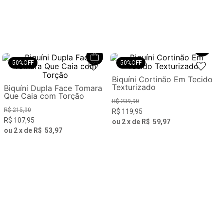
50%
OFF
50%
OFF
Biquíni Cortinão Em Tecido
Texturizado
Biquíni Dupla Face Tomara
Que Caia com Torção
R$
239
,
90
R$
215
,
90
R$
119
,
95
R$
107
,
95
ou
2
x de
R$
59
,
97
ou
2
x de
R$
53
,
97