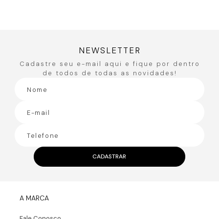
Você também pode gostar
50%
OFF
Calça com Elástic
R$
335
,
90
R$
167
,
95
ou
3
x de
R$
55
,
98