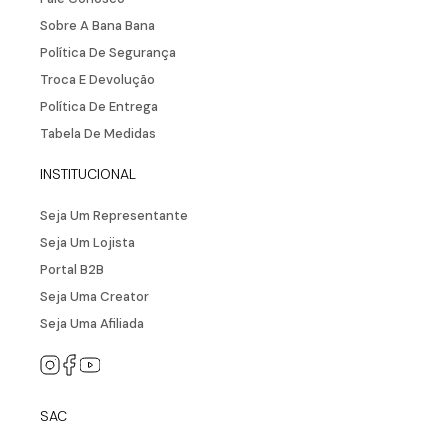
Vestido Midi Saída De Praia Com
Fenda Lateral
R$
287
,
90
R$
143
,
95
ou
2
x de
R$
71
,
97
NEWSLETTER
Cadastre seu e-mail aqui e fique por dentro
de todos de todas as novidades!